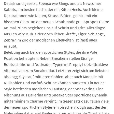
Details sind gesetzt. Ebenso wie Slings und als Newcomer
Sabots, am besten flach oder mit Kitten Heels. Auch kleine
Dekorationen wie Nieten, Strass, Blüten, gemixt mit ein
bisschen Glam tun der neuen Schuhmode gut. Apropos Glam:
Animal Prints begleiten uns auf Schritt und Tritt. Allerdings:
aus Leo wird Kuh. Oder doch lieber Giraffe, Tiger, Schlange,
Zebra? Im Zoo der modischen Eitelkeiten ist (fast) alles
erlaubt.
Belebung auch bei den sportlichen Styles, die ihre Pole
Position behaupten. Neben Sneakern stellen lässige
Bootsschuhe und Docksider-Typen im Preppy Look attraktive
Alternativen zum Sneaker dar. Letzterer zeigt sich am liebsten
als Jogg-Style auf mittleren Sohlen, aber auch Modelle mit
Nullsohlen und Barfuß-Schuhe können punkten. Ein neuer
Style betritt den modischen Laufsteg: der Sneakerina. Eine
Mischung aus Ballerina und Sneaker, der sportliche Dynamik
mit femininem Charme vereint. Im Gegensatz dazu fallen viele
der neuen sportlichen Styles ein bisschen rough aus. Bei den
Materialien daher viel Rauleder, aber auch textile Oberflächen