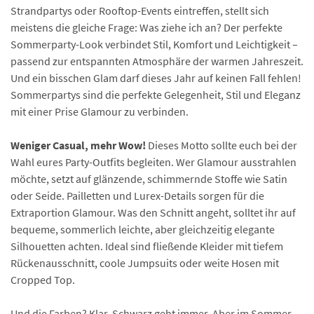
Strandpartys oder Rooftop-Events eintreffen, stellt sich
meistens die gleiche Frage: Was ziehe ich an? Der perfekte
Sommerparty-Look verbindet Stil, Komfort und Leichtigkeit –
passend zur entspannten Atmosphäre der warmen Jahreszeit.
Und ein bisschen Glam darf dieses Jahr auf keinen Fall fehlen!
Sommerpartys sind die perfekte Gelegenheit, Stil und Eleganz
mit einer Prise Glamour zu verbinden.
Weniger Casual, mehr Wow!
Dieses Motto sollte euch bei der
Wahl eures Party-Outfits begleiten. Wer Glamour ausstrahlen
möchte, setzt auf glänzende, schimmernde Stoffe wie Satin
oder Seide. Pailletten und Lurex-Details sorgen für die
Extraportion Glamour. Was den Schnitt angeht, solltet ihr auf
bequeme, sommerlich leichte, aber gleichzeitig elegante
Silhouetten achten. Ideal sind fließende Kleider mit tiefem
Rückenausschnitt, coole Jumpsuits oder weite Hosen mit
Cropped Top.
Und die Farben? Klar, Schwarz geht immer. Aber im Sommer