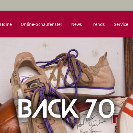
Home
Online-Schaufenster
News
Trends
Service