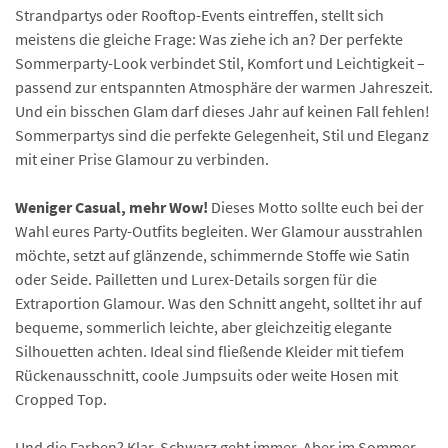
Strandpartys oder Rooftop-Events eintreffen, stellt sich
meistens die gleiche Frage: Was ziehe ich an? Der perfekte
Sommerparty-Look verbindet Stil, Komfort und Leichtigkeit –
passend zur entspannten Atmosphäre der warmen Jahreszeit.
Und ein bisschen Glam darf dieses Jahr auf keinen Fall fehlen!
Sommerpartys sind die perfekte Gelegenheit, Stil und Eleganz
mit einer Prise Glamour zu verbinden.
Weniger Casual, mehr Wow!
Dieses Motto sollte euch bei der
Wahl eures Party-Outfits begleiten. Wer Glamour ausstrahlen
möchte, setzt auf glänzende, schimmernde Stoffe wie Satin
oder Seide. Pailletten und Lurex-Details sorgen für die
Extraportion Glamour. Was den Schnitt angeht, solltet ihr auf
bequeme, sommerlich leichte, aber gleichzeitig elegante
Silhouetten achten. Ideal sind fließende Kleider mit tiefem
Rückenausschnitt, coole Jumpsuits oder weite Hosen mit
Cropped Top.
Und die Farben? Klar, Schwarz geht immer. Aber im Sommer